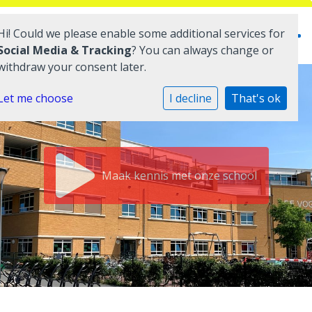
Hi! Could we please enable some additional services for
Social Media & Tracking
? You can always change or
withdraw your consent later.
Home
Let me choose
I decline
That's ok
Onze school
Praktische informatie
Maak kennis met onze school
Medezeggenschap
Vacatures
Ik zoek een school